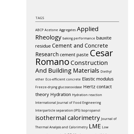
TAGS
Applied
ABCP
Acetone
Aggregates
Rheology
bauxite
baking performance
Cement and Concrete
residue
Cesar
Research
cement paste
Romano
Construction
And Building Materials
Diethyl
Elastic modulus
ether
Eco-efficient concrete
Hertz contact
Freeze-drying
glucoseoxidase
theory
Hydration
Hydration reaction
International Journal of Food Engineering
Interparticle separation (IPS)
Isopropanol
isothermal calorimetry
Journal of
LME
Thermal Analysis and Calorimetry
Low