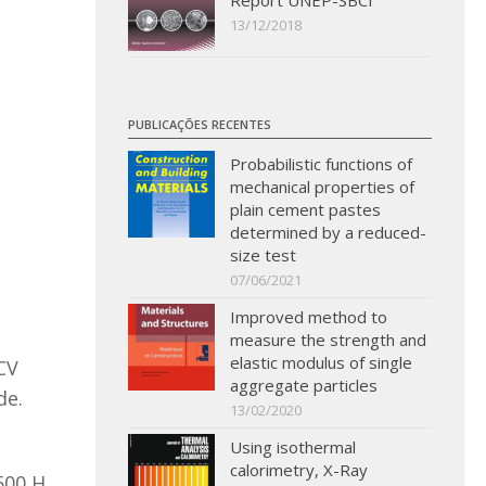
Report UNEP-SBCI
13/12/2018
PUBLICAÇÕES RECENTES
Probabilistic functions of
mechanical properties of
plain cement pastes
determined by a reduced-
size test
07/06/2021
Improved method to
measure the strength and
elastic modulus of single
CV
aggregate particles
de.
13/02/2020
Using isothermal
calorimetry, X-Ray
500 H