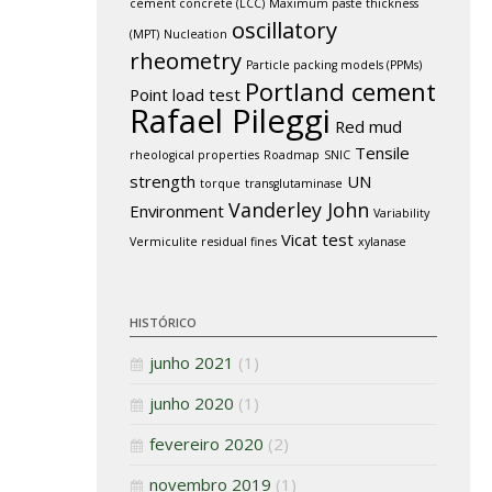
cement concrete (LCC)
Maximum paste thickness
oscillatory
(MPT)
Nucleation
rheometry
Particle packing models (PPMs)
Portland cement
Point load test
Rafael Pileggi
Red mud
Tensile
rheological properties
Roadmap
SNIC
strength
UN
torque
transglutaminase
Vanderley John
Environment
Variability
Vicat test
Vermiculite residual fines
xylanase
HISTÓRICO
junho 2021
(1)
junho 2020
(1)
fevereiro 2020
(2)
novembro 2019
(1)