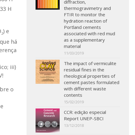
diffraction,
333 H
thermogravimetry and
FTIR to monitor the
hydration reaction of
Portland cements
O
) e
associated with red mud
2
as a supplementary
 que há
material
ferença
11/03/2019
The impact of vermiculite
o; iii)
residual fines in the
V!
rheological properties of
cement pastes formulated
with different waste
bre o
contents
15/02/2019
de
CCR: edição especial
Report UNEP-SBCI
13/12/2018