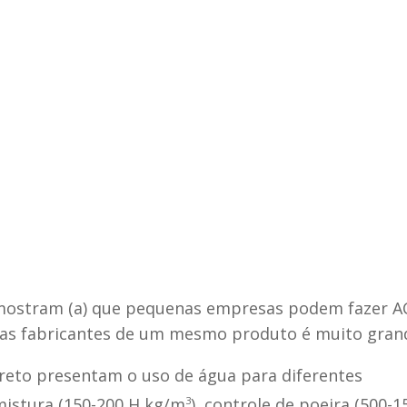
a mostram (a) que pequenas empresas podem fazer A
esas fabricantes de um mesmo produto é muito gran
ncreto presentam o uso de água para diferentes
mistura (150-200 H kg/m
3
), controle de poeira (500-1