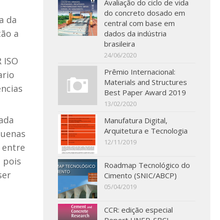
Avaliação do ciclo de vida
do concreto dosado em
ca da
central com base em
tão a
dados da indústria
brasileira
24/06/2020
R ISO
Prêmio Internacional:
ario
Materials and Structures
ências
Best Paper Award 2019
13/02/2020
cada
Manufatura Digital,
Arquitetura e Tecnologia
quenas
12/11/2019
 entre
 pois
Roadmap Tecnológico do
ser
Cimento (SNIC/ABCP)
05/04/2019
CCR: edição especial