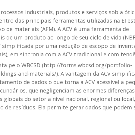
 processos industriais, produtos e serviços sob a óti
tro das principais ferramentas utilizadas na EI es
fluxo de materiais (AFM). A ACV é uma ferramenta de
is de um produto ao longo de seu ciclo de vida (NB
simplificada por uma redução de escopo de invent
ais), em sincronia com a ACV tradicional e com tend
sta pelo WBCSD (http://forms.wbcsd.org/portfolio-
ildings-and-materials/). A vantagem da ACV simplifi
tamento de dados o que torna a ACV acessível a pe
undários, que negligenciam as enormes diferenças
lobais do setor a nível nacional, regional ou local,
ão de resíduos. Ela permite gerar dados que podem 