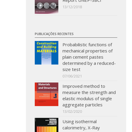
Report UNEP-SBCI
13/12/2018
PUBLICAÇÕES RECENTES
Probabilistic functions of
mechanical properties of
plain cement pastes
determined by a reduced-
size test
07/06/2021
Improved method to
measure the strength and
elastic modulus of single
aggregate particles
13/02/2020
Using isothermal
calorimetry, X-Ray