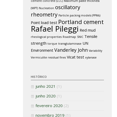
cement concrete (LCC)
Maximum paste thickness
oscillatory
(MPT)
Nucleation
rheometry
Particle packing models (PPMs)
Portland cement
Point load test
Rafael Pileggi
Red mud
Tensile
rheological properties
Roadmap
SNIC
strength
UN
torque
transglutaminase
Vanderley John
Environment
Variability
Vicat test
Vermiculite residual fines
xylanase
HISTÓRICO
junho 2021
(1)
junho 2020
(1)
fevereiro 2020
(2)
novembro 2019
(1)