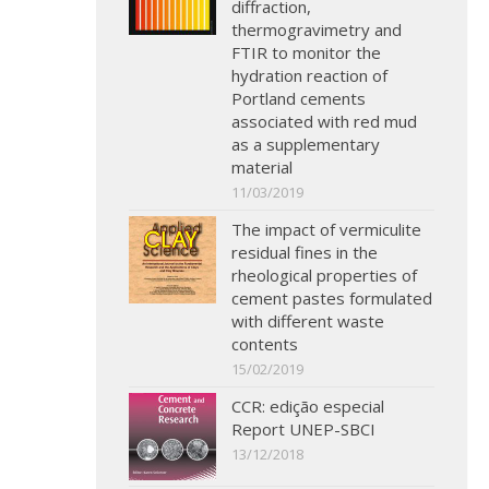
diffraction,
thermogravimetry and
FTIR to monitor the
hydration reaction of
Portland cements
associated with red mud
as a supplementary
material
11/03/2019
The impact of vermiculite
residual fines in the
rheological properties of
cement pastes formulated
with different waste
contents
15/02/2019
CCR: edição especial
Report UNEP-SBCI
13/12/2018