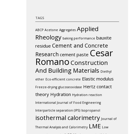
TAGS
Applied
ABCP
Acetone
Aggregates
Rheology
bauxite
baking performance
Cement and Concrete
residue
Cesar
Research
cement paste
Romano
Construction
And Building Materials
Diethyl
Elastic modulus
ether
Eco-efficient concrete
Hertz contact
Freeze-drying
glucoseoxidase
theory
Hydration
Hydration reaction
International Journal of Food Engineering
Interparticle separation (IPS)
Isopropanol
isothermal calorimetry
Journal of
LME
Thermal Analysis and Calorimetry
Low