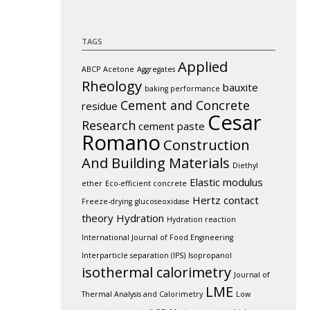
TAGS
Applied
ABCP
Acetone
Aggregates
Rheology
bauxite
baking performance
Cement and Concrete
residue
Cesar
Research
cement paste
Romano
Construction
And Building Materials
Diethyl
Elastic modulus
ether
Eco-efficient concrete
Hertz contact
Freeze-drying
glucoseoxidase
theory
Hydration
Hydration reaction
International Journal of Food Engineering
Interparticle separation (IPS)
Isopropanol
isothermal calorimetry
Journal of
LME
Thermal Analysis and Calorimetry
Low