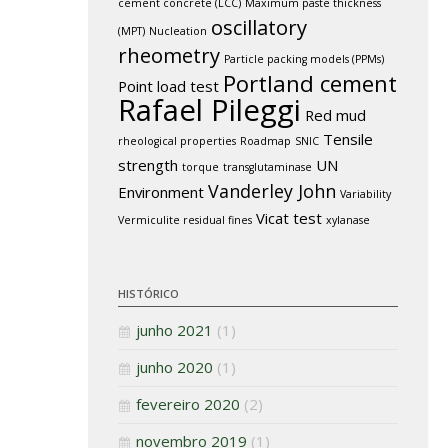
cement concrete (LCC)
Maximum paste thickness
oscillatory
(MPT)
Nucleation
rheometry
Particle packing models (PPMs)
Portland cement
Point load test
Rafael Pileggi
Red mud
Tensile
rheological properties
Roadmap
SNIC
strength
UN
torque
transglutaminase
Vanderley John
Environment
Variability
Vicat test
Vermiculite residual fines
xylanase
HISTÓRICO
junho 2021
(1)
junho 2020
(1)
fevereiro 2020
(2)
novembro 2019
(1)