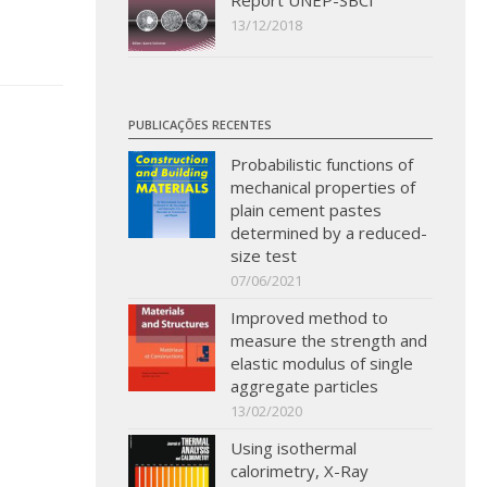
Report UNEP-SBCI
13/12/2018
PUBLICAÇÕES RECENTES
Probabilistic functions of
mechanical properties of
plain cement pastes
determined by a reduced-
size test
07/06/2021
Improved method to
measure the strength and
elastic modulus of single
aggregate particles
13/02/2020
Using isothermal
calorimetry, X-Ray