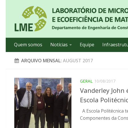
Quem somos
Notícias
Equipe
Infraestrut
ARQUIVO MENSAL:
AUGUST 2017
GERAL
10/08/2017
Vanderley John 
Escola Politécni
A Escola Politécnica t
Componentes da Constr