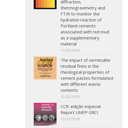
diffraction,
thermogravimetry and
FTIR to monitor the
hydration reaction of
Portland cements
associated with red mud
as a supplementary
material
11/03/2019
The impact of vermiculite
residual fines in the
rheological properties of
cement pastes formulated
with different waste
contents
15/02/2019
CCR: edição especial
Report UNEP-SBCI
13/12/2018