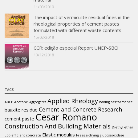
11/03/2019
The impact of vermiculite residual fines in the
rheological properties of cement pastes
formulated with different waste contents
15/02/2019
CCR: edição especial Report UNEP-SBCI
13/12/2018
TAGS
Applied Rheology
ABCP
Acetone
Aggregates
baking performance
Cement and Concrete Research
bauxite residue
Cesar Romano
cement paste
Construction And Building Materials
Diethyl ether
Elastic modulus
Eco-efficient concrete
Freeze-drying
glucoseoxidase