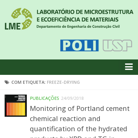
Quem somos
COM ETIQUETA:
FREEZE-DRYING
Notícias
PUBLICAÇÕES
24/09/2018
Geral
Monitoring of Portland cement
Projetos de pesquisa
chemical reaction and
Eventos
quantification of the hydrated
Equipe