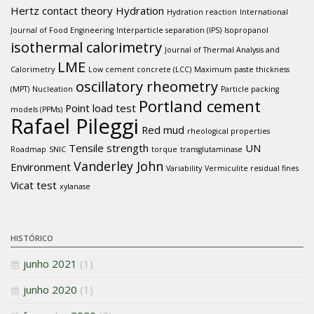
Hertz contact theory
Hydration
Hydration reaction
International
Journal of Food Engineering
Interparticle separation (IPS)
Isopropanol
isothermal calorimetry
Journal of Thermal Analysis and
LME
Calorimetry
Low cement concrete (LCC)
Maximum paste thickness
oscillatory rheometry
(MPT)
Nucleation
Particle packing
Portland cement
Point load test
models (PPMs)
Rafael Pileggi
Red mud
rheological properties
Tensile strength
UN
Roadmap
SNIC
torque
transglutaminase
Vanderley John
Environment
Variability
Vermiculite residual fines
Vicat test
xylanase
HISTÓRICO
junho 2021
(1)
junho 2020
(1)