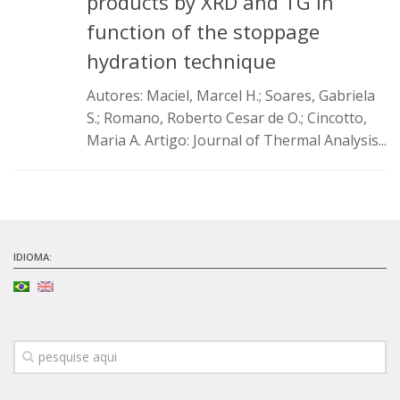
products by XRD and TG in
Infraestrutura
function of the stoppage
Projetos
hydration technique
Materiais cimentícios ecoeficientes
Autores: Maciel, Marcel H.; Soares, Gabriela
S.; Romano, Roberto Cesar de O.; Cincotto,
Ecologia Industrial na Construção Civil
Maria A. Artigo: Journal of Thermal Analysis...
Resíduos como matérias-primas
Durabilidade & vida útil das construções
Reologia e reometria de suspensões concentradas
Iniciativas
IDIOMA:
CICS
INCT (CEMtec)
EMBRAPII (MCE)
Revestimentos frios (CBSF)
Projeto Crescimento