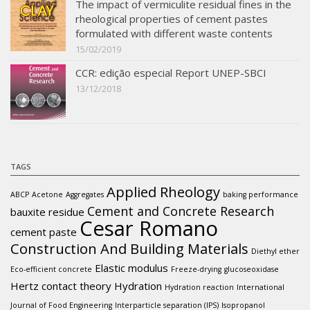
The impact of vermiculite residual fines in the
rheological properties of cement pastes
formulated with different waste contents
15/02/2019
CCR: edição especial Report UNEP-SBCI
13/12/2018
TAGS
Applied Rheology
ABCP
Acetone
Aggregates
baking performance
Cement and Concrete Research
bauxite residue
Cesar Romano
cement paste
Construction And Building Materials
Diethyl ether
Elastic modulus
Eco-efficient concrete
Freeze-drying
glucoseoxidase
Hertz contact theory
Hydration
Hydration reaction
International
Journal of Food Engineering
Interparticle separation (IPS)
Isopropanol