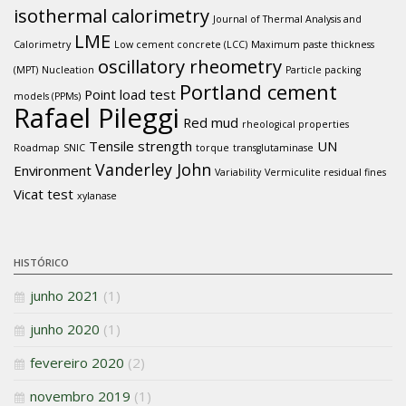
isothermal calorimetry
Journal of Thermal Analysis and
LME
Calorimetry
Low cement concrete (LCC)
Maximum paste thickness
oscillatory rheometry
(MPT)
Nucleation
Particle packing
Portland cement
Point load test
models (PPMs)
Rafael Pileggi
Red mud
rheological properties
Tensile strength
UN
Roadmap
SNIC
torque
transglutaminase
Vanderley John
Environment
Variability
Vermiculite residual fines
Vicat test
xylanase
HISTÓRICO
junho 2021
(1)
junho 2020
(1)
fevereiro 2020
(2)
novembro 2019
(1)