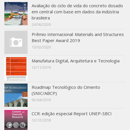
Avaliação do ciclo de vida do concreto dosado
SBTA 2017
em central com base em dados da indústria
Convênio ABCP-USP
brasileira
24/06/2020
LME: Laboratório Multiusuário
Prêmio Internacional: Materials and Structures
Publicações
Best Paper Award 2019
13/02/2020
Manufatura Digital, Arquitetura e Tecnologia
12/11/2019
Roadmap Tecnológico do Cimento
(SNIC/ABCP)
05/04/2019
CCR: edição especial Report UNEP-SBCI
13/12/2018