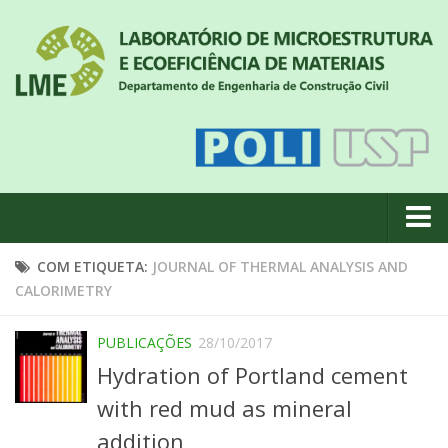
Quem somos
COM ETIQUETA:
JOURNAL OF THERMAL ANALYSIS AND
CALORIMETRY
Notícias
Geral
PUBLICAÇÕES
28/10/2017
Projetos de pesquisa
Hydration of Portland cement
Eventos
with red mud as mineral
addition
Equipe