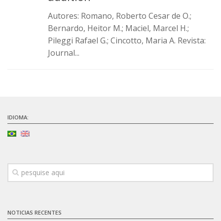
Infraestrutura
Autores: Romano, Roberto Cesar de O.;
Bernardo, Heitor M.; Maciel, Marcel H.;
Projetos
Pileggi Rafael G.; Cincotto, Maria A. Revista:
Materiais cimentícios ecoeficientes
Journal...
Ecologia Industrial na Construção Civil
Resíduos como matérias-primas
Durabilidade & vida útil das construções
Reologia e reometria de suspensões concentradas
IDIOMA:
Iniciativas
CICS
INCT (CEMtec)
EMBRAPII (MCE)
Revestimentos frios (CBSF)
NOTICIAS RECENTES
Projeto Crescimento