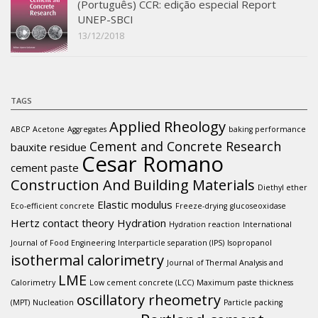
(Português) CCR: edição especial Report
UNEP-SBCI
13/12/2018
TAGS
Applied Rheology
ABCP
Acetone
Aggregates
baking performance
Cement and Concrete Research
bauxite residue
Cesar Romano
cement paste
Construction And Building Materials
Diethyl ether
Elastic modulus
Eco-efficient concrete
Freeze-drying
glucoseoxidase
Hertz contact theory
Hydration
Hydration reaction
International
Journal of Food Engineering
Interparticle separation (IPS)
Isopropanol
isothermal calorimetry
Journal of Thermal Analysis and
LME
Calorimetry
Low cement concrete (LCC)
Maximum paste thickness
oscillatory rheometry
(MPT)
Nucleation
Particle packing