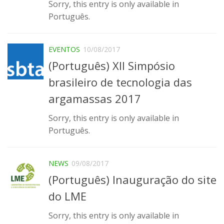
Sorry, this entry is only available in
Infrastructure
Português.
Projects
EVENTOS
10/08/2017
Materiais cimentícios ecoeficientes
(Português) XII Simpósio
Ecologia Industrial na Construção Civil
brasileiro de tecnologia das
Resíduos como matérias-primas
argamassas 2017
Durabilidade & vida útil das construções
Reologia e reometria de suspensões concentradas
Sorry, this entry is only available in
Português.
Initiatives
CICS
NEWS
09/08/2017
INCT (CEMtec)
(Português) Inauguração do site
EMBRAPII (MCE)
do LME
Revestimentos frios (CBSF)
Sorry, this entry is only available in
Projeto Crescimento