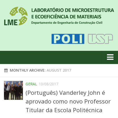
About us
MONTHLY ARCHIVE:
AUGUST 2017
News
GERAL
10/08/2017
Geral
(Português) Vanderley John é
#18 (no title)
aprovado como novo Professor
Eventos
Titular da Escola Politécnica
Team