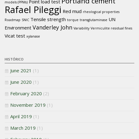
Portland cement
Point load test
models (PPMs)
Rafael Pileggi
Red mud
rheological properties
Tensile strength
UN
Roadmap
SNIC
torque
transglutaminase
Vanderley John
Environment
Variability
Vermiculite residual fines
Vicat test
xylanase
HISTÓRICO
June 2021
(1)
June 2020
(1)
February 2020
(2)
November 2019
(1)
April 2019
(1)
March 2019
(1)