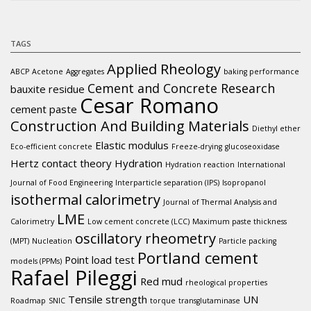
TAGS
Applied Rheology
ABCP
Acetone
Aggregates
baking performance
Cement and Concrete Research
bauxite residue
Cesar Romano
cement paste
Construction And Building Materials
Diethyl ether
Elastic modulus
Eco-efficient concrete
Freeze-drying
glucoseoxidase
Hertz contact theory
Hydration
Hydration reaction
International
Journal of Food Engineering
Interparticle separation (IPS)
Isopropanol
isothermal calorimetry
Journal of Thermal Analysis and
LME
Calorimetry
Low cement concrete (LCC)
Maximum paste thickness
oscillatory rheometry
(MPT)
Nucleation
Particle packing
Portland cement
Point load test
models (PPMs)
Rafael Pileggi
Red mud
rheological properties
Tensile strength
UN
Roadmap
SNIC
torque
transglutaminase