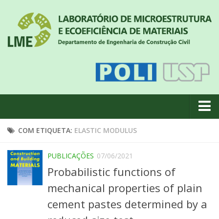
Quem somos
COM ETIQUETA:
ELASTIC MODULUS
Notícias
PUBLICAÇÕES
07/06/2021
Geral
Probabilistic functions of
Projetos de pesquisa
mechanical properties of plain
Eventos
cement pastes determined by a
Equipe