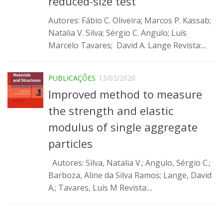
reduced-size test
Infraestrutura
Autores: Fábio C. Oliveira; Marcos P. Kassab;
Projetos
Natalia V. Silva; Sérgio C. Angulo; Luís
Marcelo Tavares; David A. Lange Revista:...
Materiais cimentícios ecoeficientes
Ecologia Industrial na Construção Civil
PUBLICAÇÕES
13/02/2020
Resíduos como matérias-primas
Improved method to measure
Durabilidade & vida útil das construções
the strength and elastic
Reologia e reometria de suspensões concentradas
modulus of single aggregate
Iniciativas
particles
CICS
Autores: Silva, Natalia V.; Angulo, Sérgio C.;
INCT (CEMtec)
Barboza, Aline da Silva Ramos; Lange, David
EMBRAPII (MCE)
A.; Tavares, Luís M Revista:...
Revestimentos frios (CBSF)
Projeto Crescimento