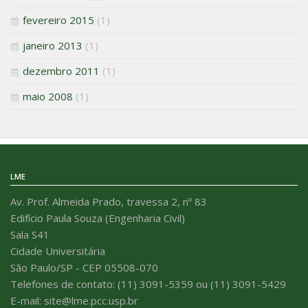
fevereiro 2015
(1)
janeiro 2013
(1)
dezembro 2011
(1)
maio 2008
(1)
LME
Av. Prof. Almeida Prado, travessa 2, nº 83
Edifício Paula Souza (Engenharia Civil)
Sala S41
Cidade Universitária
São Paulo/SP - CEP 05508-070
Telefones de contato: (11) 3091-5359 ou (11) 3091-5429
E-mail: site@lme.pcc.usp.br