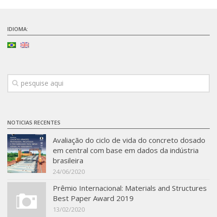
SBTA 2017
Convênio ABCP-USP
IDIOMA:
LME: Laboratório Multiusuário
Publicações
NOTICIAS RECENTES
Avaliação do ciclo de vida do concreto dosado
em central com base em dados da indústria
brasileira
24/06/2020
Prêmio Internacional: Materials and Structures
Best Paper Award 2019
13/02/2020