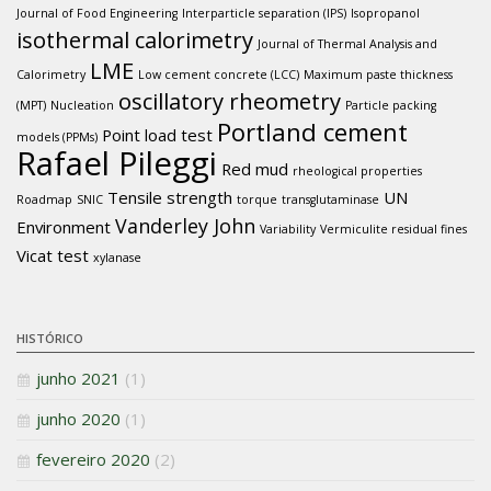
Journal of Food Engineering
Interparticle separation (IPS)
Isopropanol
isothermal calorimetry
Journal of Thermal Analysis and
LME
Calorimetry
Low cement concrete (LCC)
Maximum paste thickness
oscillatory rheometry
(MPT)
Nucleation
Particle packing
Portland cement
Point load test
models (PPMs)
Rafael Pileggi
Red mud
rheological properties
Tensile strength
UN
Roadmap
SNIC
torque
transglutaminase
Vanderley John
Environment
Variability
Vermiculite residual fines
Vicat test
xylanase
HISTÓRICO
junho 2021
(1)
junho 2020
(1)
fevereiro 2020
(2)