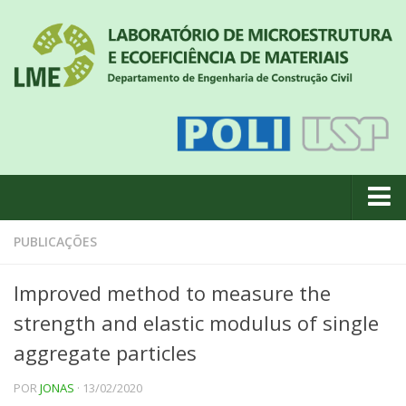
Quem somos
PUBLICAÇÕES
Notícias
Improved method to measure the
Geral
strength and elastic modulus of single
Projetos de pesquisa
aggregate particles
Eventos
POR
JONAS
· 13/02/2020
Equipe