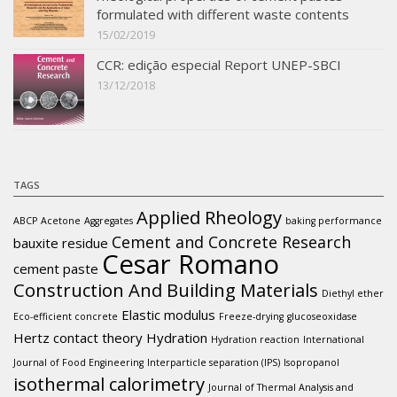
formulated with different waste contents
15/02/2019
CCR: edição especial Report UNEP-SBCI
13/12/2018
TAGS
Applied Rheology
ABCP
Acetone
Aggregates
baking performance
Cement and Concrete Research
bauxite residue
Cesar Romano
cement paste
Construction And Building Materials
Diethyl ether
Elastic modulus
Eco-efficient concrete
Freeze-drying
glucoseoxidase
Hertz contact theory
Hydration
Hydration reaction
International
Journal of Food Engineering
Interparticle separation (IPS)
Isopropanol
isothermal calorimetry
Journal of Thermal Analysis and