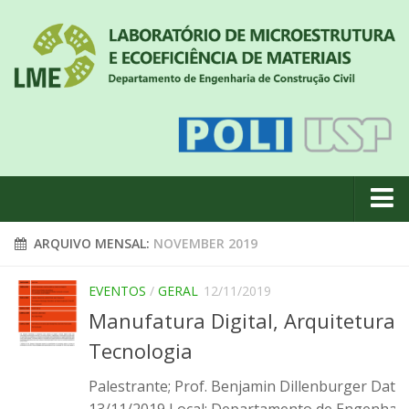
Quem somos
ARQUIVO MENSAL:
NOVEMBER 2019
Notícias
EVENTOS
/
GERAL
12/11/2019
Geral
Manufatura Digital, Arquitetura 
Projetos de pesquisa
Tecnologia
Eventos
Palestrante; Prof. Benjamin Dillenburger Data:
Equipe
13/11/2019 Local: Departamento de Engenhari