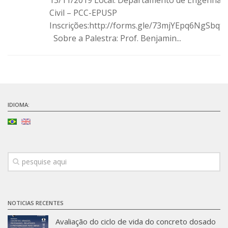
Civil – PCC-EPUSP
Infraestrutura
Inscrições:http://forms.gle/73mjYEpq6NgSbq9
Projetos
Sobre a Palestra: Prof. Benjamin...
Materiais cimentícios ecoeficientes
Ecologia Industrial na Construção Civil
Resíduos como matérias-primas
Durabilidade & vida útil das construções
IDIOMA:
Reologia e reometria de suspensões concentradas
Iniciativas
CICS
INCT (CEMtec)
EMBRAPII (MCE)
NOTICIAS RECENTES
Revestimentos frios (CBSF)
Projeto Crescimento
Avaliação do ciclo de vida do concreto dosado