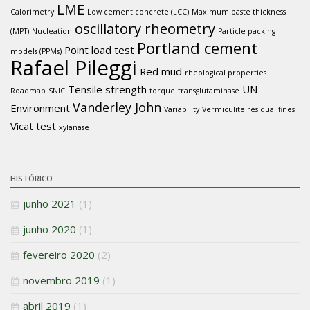
LME
Calorimetry
Low cement concrete (LCC)
Maximum paste thickness
oscillatory rheometry
(MPT)
Nucleation
Particle packing
Portland cement
Point load test
models (PPMs)
Rafael Pileggi
Red mud
rheological properties
Tensile strength
UN
Roadmap
SNIC
torque
transglutaminase
Vanderley John
Environment
Variability
Vermiculite residual fines
Vicat test
xylanase
HISTÓRICO
junho 2021
(1)
junho 2020
(1)
fevereiro 2020
(2)
novembro 2019
(1)
abril 2019
(1)