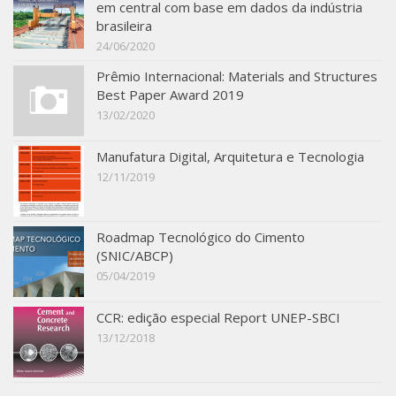
em central com base em dados da indústria
SBTA 2017
brasileira
24/06/2020
Convênio ABCP-USP
Prêmio Internacional: Materials and Structures
LME: Laboratório Multiusuário
Best Paper Award 2019
Publicações
13/02/2020
Manufatura Digital, Arquitetura e Tecnologia
12/11/2019
Roadmap Tecnológico do Cimento
(SNIC/ABCP)
05/04/2019
CCR: edição especial Report UNEP-SBCI
13/12/2018