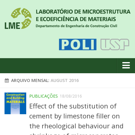
Quem somos
ARQUIVO MENSAL:
AUGUST 2016
Notícias
PUBLICAÇÕES
18/08/2016
Geral
Effect of the substitution of
Projetos de pesquisa
cement by limestone filler on
Eventos
the rheological behaviour and
Equipe