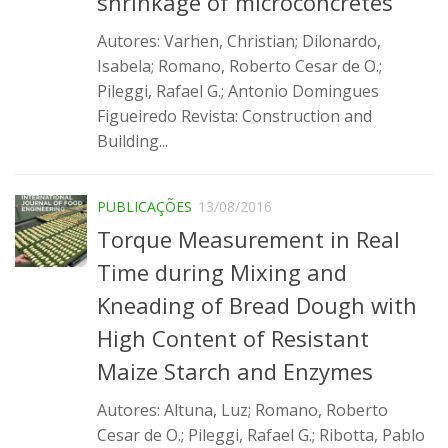
shrinkage of microconcretes
Infraestrutura
Autores: Varhen, Christian; Dilonardo,
Projetos
Isabela; Romano, Roberto Cesar de O.;
Pileggi, Rafael G.; Antonio Domingues
Materiais cimentícios ecoeficientes
Figueiredo Revista: Construction and
Ecologia Industrial na Construção Civil
Building...
Resíduos como matérias-primas
Durabilidade & vida útil das construções
PUBLICAÇÕES
13/08/2016
Reologia e reometria de suspensões concentradas
Torque Measurement in Real
Iniciativas
Time during Mixing and
Kneading of Bread Dough with
CICS
High Content of Resistant
INCT (CEMtec)
Maize Starch and Enzymes
EMBRAPII (MCE)
Revestimentos frios (CBSF)
Autores: Altuna, Luz; Romano, Roberto
Cesar de O.; Pileggi, Rafael G.; Ribotta, Pablo
Projeto Crescimento