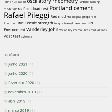
oscillatory rheometry
(MPT)
Nucleation
Particle packing
Portland cement
Point load test
models (PPMs)
Rafael Pileggi
Red mud
rheological properties
Tensile strength
UN
Roadmap
SNIC
torque
transglutaminase
Vanderley John
Environment
Variability
Vermiculite residual fines
Vicat test
xylanase
HISTÓRICO
junho 2021
(1)
junho 2020
(1)
fevereiro 2020
(2)
novembro 2019
(1)
abril 2019
(1)
março 2019
(1)