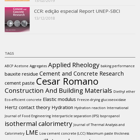
15/02/2019
CCR: edição especial Report UNEP-SBCI
13/12/2018
TAGS
Applied Rheology
ABCP
Acetone
Aggregates
baking performance
Cement and Concrete Research
bauxite residue
Cesar Romano
cement paste
Construction And Building Materials
Diethyl ether
Elastic modulus
Eco-efficient concrete
Freeze-drying
glucoseoxidase
Hertz contact theory
Hydration
Hydration reaction
International
Journal of Food Engineering
Interparticle separation (IPS)
Isopropanol
isothermal calorimetry
Journal of Thermal Analysis and
LME
Calorimetry
Low cement concrete (LCC)
Maximum paste thickness