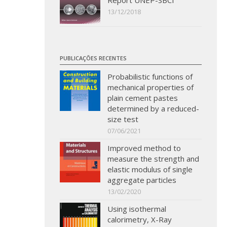
Report UNEP-SBCI
13/12/2018
PUBLICAÇÕES RECENTES
Probabilistic functions of
mechanical properties of
plain cement pastes
determined by a reduced-
size test
07/06/2021
Improved method to
measure the strength and
elastic modulus of single
aggregate particles
13/02/2020
Using isothermal
calorimetry, X-Ray