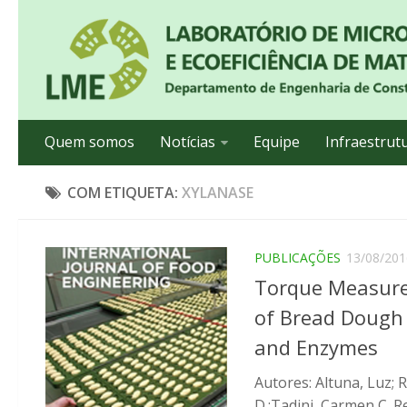
Quem somos
Notícias
Equipe
Infraestrut
COM ETIQUETA:
XYLANASE
PUBLICAÇÕES
13/08/201
Torque Measure
of Bread Dough 
and Enzymes
Autores: Altuna, Luz; 
D.;Tadini, Carmen C. Re