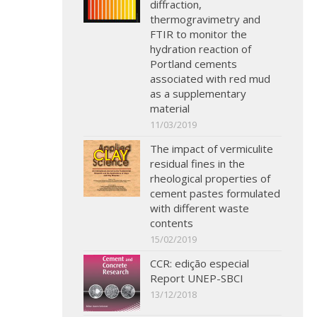
diffraction,
thermogravimetry and
FTIR to monitor the
hydration reaction of
Portland cements
associated with red mud
as a supplementary
material
11/03/2019
The impact of vermiculite
residual fines in the
rheological properties of
cement pastes formulated
with different waste
contents
15/02/2019
CCR: edição especial
Report UNEP-SBCI
13/12/2018