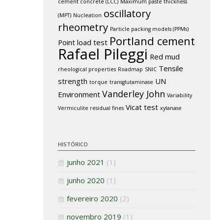
cement concrete (LCC)
Maximum paste thickness
oscillatory
(MPT)
Nucleation
rheometry
Particle packing models (PPMs)
Portland cement
Point load test
Rafael Pileggi
Red mud
Tensile
rheological properties
Roadmap
SNIC
strength
UN
torque
transglutaminase
Vanderley John
Environment
Variability
Vicat test
Vermiculite residual fines
xylanase
HISTÓRICO
junho 2021
(1)
junho 2020
(1)
fevereiro 2020
(2)
novembro 2019
(1)