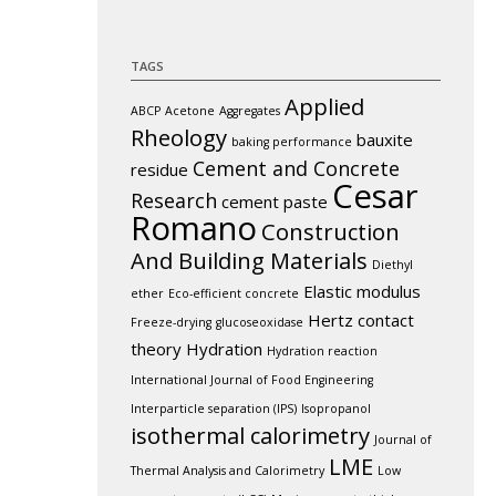
TAGS
Applied
ABCP
Acetone
Aggregates
Rheology
bauxite
baking performance
Cement and Concrete
residue
Cesar
Research
cement paste
Romano
Construction
And Building Materials
Diethyl
Elastic modulus
ether
Eco-efficient concrete
Hertz contact
Freeze-drying
glucoseoxidase
theory
Hydration
Hydration reaction
International Journal of Food Engineering
Interparticle separation (IPS)
Isopropanol
isothermal calorimetry
Journal of
LME
Thermal Analysis and Calorimetry
Low