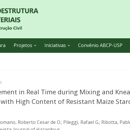
ura
Projetos
Iniciativas
Convênio ABCP-USP
6
ment in Real Time during Mixing and Kne
with High Content of Resistant Maize Star
Romano, Roberto Cesar de O.; Pileggi, Rafael G.; Ribotta, Pabl
vista: Journal of Hazardous...