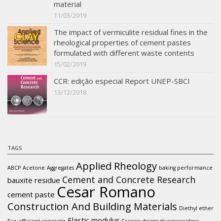
material
11/03/2019
The impact of vermiculite residual fines in the
rheological properties of cement pastes
formulated with different waste contents
15/02/2019
CCR: edição especial Report UNEP-SBCI
13/12/2018
TAGS
Applied Rheology
ABCP
Acetone
Aggregates
baking performance
Cement and Concrete Research
bauxite residue
Cesar Romano
cement paste
Construction And Building Materials
Diethyl ether
Elastic modulus