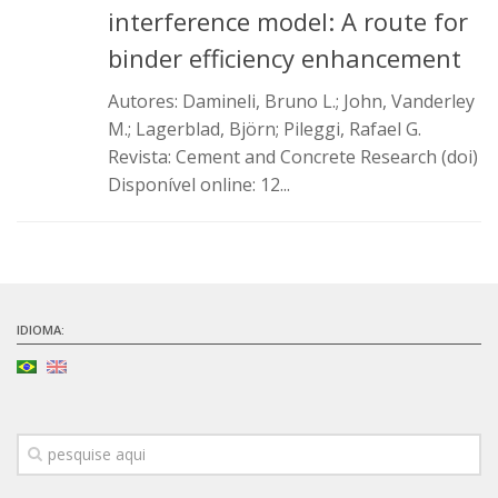
interference model: A route for
SBTA 2017
binder efficiency enhancement
Convênio ABCP-USP
Autores: Damineli, Bruno L.; John, Vanderley
LME: Laboratório Multiusuário
M.; Lagerblad, Björn; Pileggi, Rafael G.
Publicações
Revista: Cement and Concrete Research (doi)
Disponível online: 12...
IDIOMA: