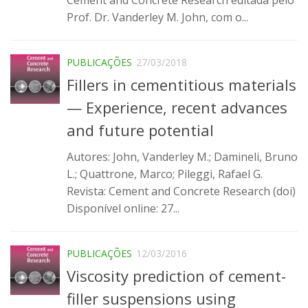
Prof. Dr. Vanderley M. John, com o...
Infraestrutura
Projetos
PUBLICAÇÕES
27/03/2018
Materiais cimentícios ecoeficientes
Fillers in cementitious materials
Ecologia Industrial na Construção Civil
— Experience, recent advances
Resíduos como matérias-primas
and future potential
Durabilidade & vida útil das construções
Autores: John, Vanderley M.; Damineli, Bruno
Reologia e reometria de suspensões concentradas
L.; Quattrone, Marco; Pileggi, Rafael G.
Iniciativas
Revista: Cement and Concrete Research (doi)
Disponível online: 27...
CICS
INCT (CEMtec)
EMBRAPII (MCE)
PUBLICAÇÕES
12/03/2016
Viscosity prediction of cement-
Revestimentos frios (CBSF)
filler suspensions using
Projeto Crescimento