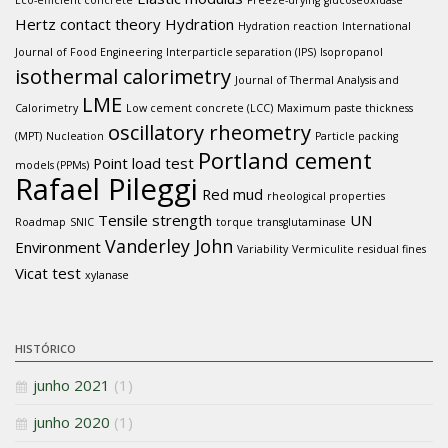
Eco-efficient concrete
Freeze-drying
glucoseoxidase
Hertz contact theory
Hydration
Hydration reaction
International
Journal of Food Engineering
Interparticle separation (IPS)
Isopropanol
isothermal calorimetry
Journal of Thermal Analysis and
LME
Calorimetry
Low cement concrete (LCC)
Maximum paste thickness
oscillatory rheometry
(MPT)
Nucleation
Particle packing
Portland cement
Point load test
models (PPMs)
Rafael Pileggi
Red mud
rheological properties
Tensile strength
UN
Roadmap
SNIC
torque
transglutaminase
Vanderley John
Environment
Variability
Vermiculite residual fines
Vicat test
xylanase
HISTÓRICO
junho 2021
(1)
junho 2020
(1)