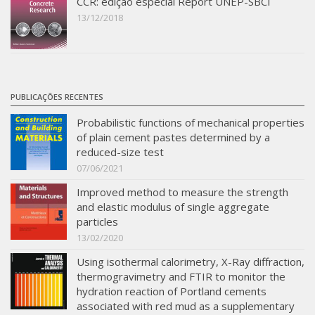
CCR: edição especial Report UNEP-SBCI
13/12/2018
PUBLICAÇÕES RECENTES
Probabilistic functions of mechanical properties
of plain cement pastes determined by a
reduced-size test
07/06/2021
Improved method to measure the strength
and elastic modulus of single aggregate
particles
13/02/2020
Using isothermal calorimetry, X-Ray diffraction,
thermogravimetry and FTIR to monitor the
hydration reaction of Portland cements
associated with red mud as a supplementary