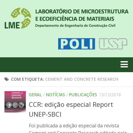
Quem somos
COM ETIQUETA:
CEMENT AND CONCRETE RESEARCH
Notícias
GERAL
/
NOTÍCIAS
/
PUBLICAÇÕES
13/12/2018
Geral
CCR: edição especial Report
Projetos de pesquisa
UNEP-SBCI
Eventos
Foi publicada a edição especial da revista
Equipe
Cement and Concrete Research editada pelo