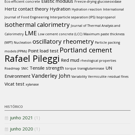
Elastic modulus
Eco-efficient concrete
Freeze-drying
glucoseoxidase
Hertz contact theory
Hydration
Hydration reaction
International
Journal of Food Engineering
Interparticle separation (IPS)
Isopropanol
isothermal calorimetry
Journal of Thermal Analysis and
LME
Calorimetry
Low cement concrete (LCC)
Maximum paste thickness
oscillatory rheometry
(MPT)
Nucleation
Particle packing
Portland cement
Point load test
models (PPMs)
Rafael Pileggi
Red mud
rheological properties
Tensile strength
UN
Roadmap
SNIC
torque
transglutaminase
Vanderley John
Environment
Variability
Vermiculite residual fines
Vicat test
xylanase
HISTÓRICO
junho 2021
(1)
junho 2020
(1)