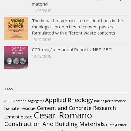
material
11/03/2019
The impact of vermiculite residual fines in the
rheological properties of cement pastes
formulated with different waste contents
15/02/2019
CCR: edição especial Report UNEP-SBCI
13/12/2018
TAGS
Applied Rheology
ABCP
Acetone
Aggregates
baking performance
Cement and Concrete Research
bauxite residue
Cesar Romano
cement paste
Construction And Building Materials
Diethyl ether