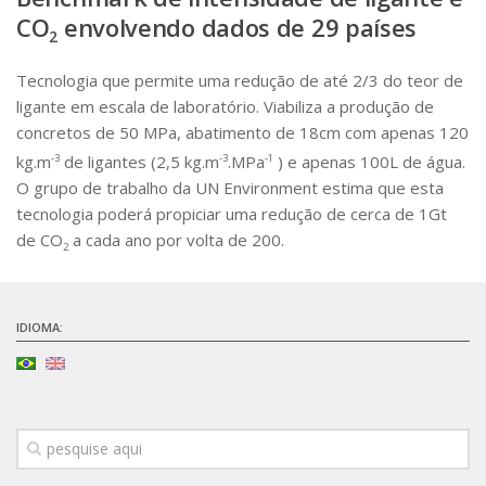
CO
envolvendo dados de 29 países
SBTA 2017
2
Convênio ABCP-USP
Tecnologia que permite uma redução de até 2/3 do teor de
LME: Laboratório Multiusuário
ligante em escala de laboratório. Viabiliza a produção de
concretos de 50 MPa, abatimento de 18cm com apenas 120
Publicações
kg.m
-3
de ligantes (2,5 kg.m
-3
.MPa
-1
) e apenas 100L de água.
O grupo de trabalho da UN Environment estima que esta
tecnologia poderá propiciar uma redução de cerca de 1Gt
de CO
a cada ano por volta de 200.
2
IDIOMA: