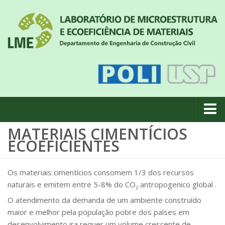
MATERIAIS CIMENTÍCIOS
Quem somos
ECOEFICIENTES
Notícias
Geral
Os materiais cimentícios consomem 1/3 dos recursos
naturais e emitem entre 5-8% do CO
antropogenico global .
Projetos de pesquisa
2
O atendimento da demanda de um ambiente construído
Eventos
maior e melhor pela população pobre dos países em
Equipe
desenvolvimento ira requer um volume crescente de