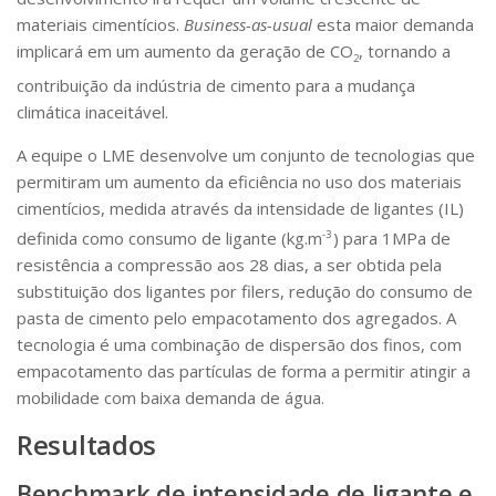
materiais cimentícios.
Business-as-usual
esta maior demanda
Infraestrutura
implicará em um aumento da geração de CO
, tornando a
2
Projetos
contribuição da indústria de cimento para a mudança
Materiais cimentícios ecoeficientes
climática inaceitável.
Ecologia Industrial na Construção Civil
A equipe o LME desenvolve um conjunto de tecnologias que
permitiram um aumento da eficiência no uso dos materiais
Resíduos como matérias-primas
cimentícios, medida através da intensidade de ligantes (IL)
Durabilidade & vida útil das construções
definida como consumo de ligante (kg.m
-3
) para 1MPa de
Reologia e reometria de suspensões concentradas
resistência a compressão aos 28 dias, a ser obtida pela
substituição dos ligantes por filers, redução do consumo de
Iniciativas
pasta de cimento pelo empacotamento dos agregados. A
CICS
tecnologia é uma combinação de dispersão dos finos, com
empacotamento das partículas de forma a permitir atingir a
INCT (CEMtec)
mobilidade com baixa demanda de água.
EMBRAPII (MCE)
Resultados
Revestimentos frios (CBSF)
Projeto Crescimento
Benchmark de intensidade de ligante e