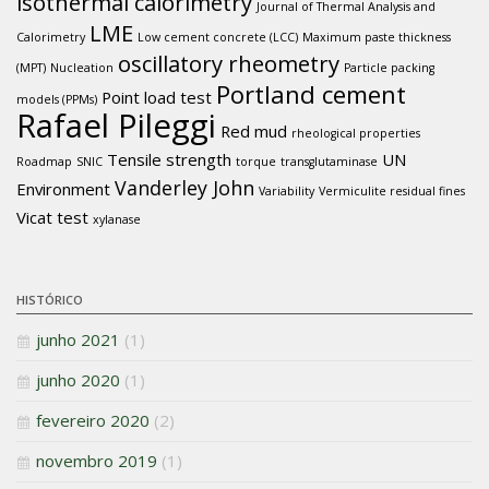
isothermal calorimetry
Journal of Thermal Analysis and
LME
Calorimetry
Low cement concrete (LCC)
Maximum paste thickness
oscillatory rheometry
(MPT)
Nucleation
Particle packing
Portland cement
Point load test
models (PPMs)
Rafael Pileggi
Red mud
rheological properties
Tensile strength
UN
Roadmap
SNIC
torque
transglutaminase
Vanderley John
Environment
Variability
Vermiculite residual fines
Vicat test
xylanase
HISTÓRICO
junho 2021
(1)
junho 2020
(1)
fevereiro 2020
(2)
novembro 2019
(1)