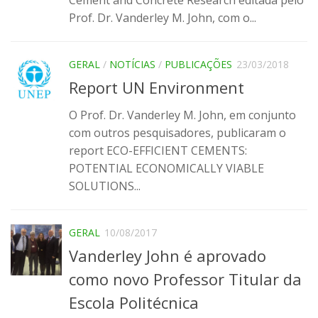
Prof. Dr. Vanderley M. John, com o...
Infraestrutura
Projetos
GERAL
/
NOTÍCIAS
/
PUBLICAÇÕES
23/03/2018
Materiais cimentícios ecoeficientes
Report UN Environment
Ecologia Industrial na Construção Civil
O Prof. Dr. Vanderley M. John, em conjunto
Resíduos como matérias-primas
com outros pesquisadores, publicaram o
Durabilidade & vida útil das construções
report ECO-EFFICIENT CEMENTS:
Reologia e reometria de suspensões concentradas
POTENTIAL ECONOMICALLY VIABLE
SOLUTIONS...
Iniciativas
CICS
GERAL
10/08/2017
INCT (CEMtec)
Vanderley John é aprovado
EMBRAPII (MCE)
como novo Professor Titular da
Revestimentos frios (CBSF)
Escola Politécnica
Projeto Crescimento