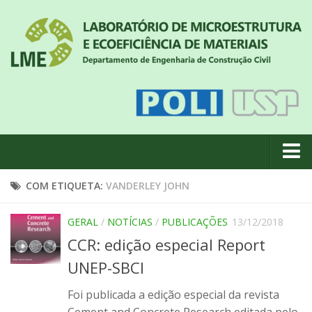
Quem somos
COM ETIQUETA:
VANDERLEY JOHN
Notícias
GERAL
/
NOTÍCIAS
/
PUBLICAÇÕES
13/12/2018
Geral
CCR: edição especial Report
Projetos de pesquisa
UNEP-SBCI
Eventos
Foi publicada a edição especial da revista
Equipe
Cement and Concrete Research editada pelo