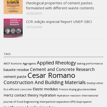
rheological properties of cement pastes
formulated with different waste contents
15/02/2019
CCR: edição especial Report UNEP-SBCI
13/12/2018
TAGS
Applied Rheology
ABCP
Acetone
Aggregates
baking performance
Cement and Concrete Research
bauxite residue
Cesar Romano
cement paste
Construction And Building Materials
Diethyl ether
Elastic modulus
Eco-efficient concrete
Freeze-drying
glucoseoxidase
Hertz contact theory
Hydration
Hydration reaction
International
Journal of Food Engineering
Interparticle separation (IPS)
Isopropanol