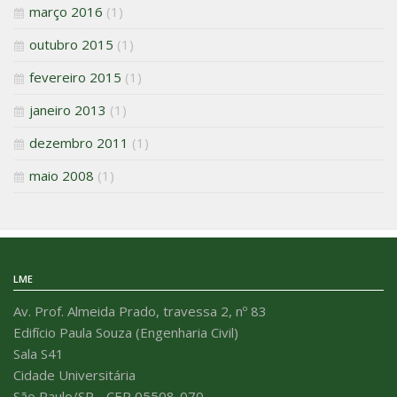
março 2016
(1)
outubro 2015
(1)
fevereiro 2015
(1)
janeiro 2013
(1)
dezembro 2011
(1)
maio 2008
(1)
LME
Av. Prof. Almeida Prado, travessa 2, nº 83
Edifício Paula Souza (Engenharia Civil)
Sala S41
Cidade Universitária
São Paulo/SP - CEP 05508-070