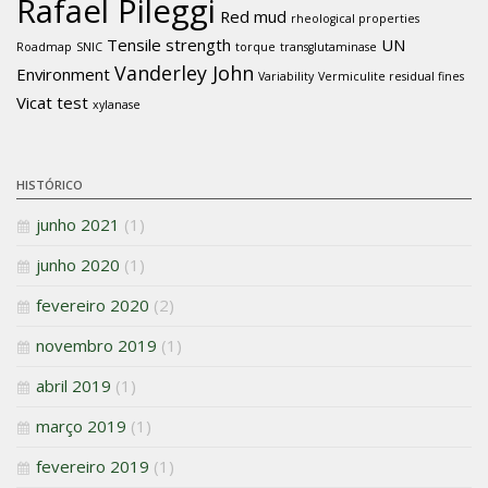
Rafael Pileggi
Red mud
rheological properties
Tensile strength
UN
Roadmap
SNIC
torque
transglutaminase
Vanderley John
Environment
Variability
Vermiculite residual fines
Vicat test
xylanase
HISTÓRICO
junho 2021
(1)
junho 2020
(1)
fevereiro 2020
(2)
novembro 2019
(1)
abril 2019
(1)
março 2019
(1)
fevereiro 2019
(1)