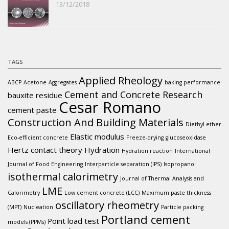
13/12/2018
TAGS
Applied Rheology
ABCP
Acetone
Aggregates
baking performance
Cement and Concrete Research
bauxite residue
Cesar Romano
cement paste
Construction And Building Materials
Diethyl ether
Elastic modulus
Eco-efficient concrete
Freeze-drying
glucoseoxidase
Hertz contact theory
Hydration
Hydration reaction
International
Journal of Food Engineering
Interparticle separation (IPS)
Isopropanol
isothermal calorimetry
Journal of Thermal Analysis and
LME
Calorimetry
Low cement concrete (LCC)
Maximum paste thickness
oscillatory rheometry
(MPT)
Nucleation
Particle packing
Portland cement
Point load test
models (PPMs)