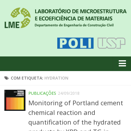
Quem somos
COM ETIQUETA:
HYDRATION
Notícias
PUBLICAÇÕES
24/09/2018
Geral
Monitoring of Portland cement
Projetos de pesquisa
chemical reaction and
Eventos
quantification of the hydrated
Equipe