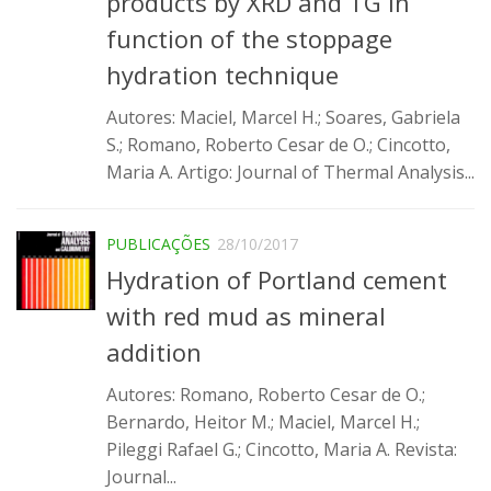
products by XRD and TG in
Infraestrutura
function of the stoppage
Projetos
hydration technique
Materiais cimentícios ecoeficientes
Autores: Maciel, Marcel H.; Soares, Gabriela
S.; Romano, Roberto Cesar de O.; Cincotto,
Ecologia Industrial na Construção Civil
Maria A. Artigo: Journal of Thermal Analysis...
Resíduos como matérias-primas
Durabilidade & vida útil das construções
PUBLICAÇÕES
28/10/2017
Reologia e reometria de suspensões concentradas
Hydration of Portland cement
Iniciativas
with red mud as mineral
CICS
addition
INCT (CEMtec)
Autores: Romano, Roberto Cesar de O.;
EMBRAPII (MCE)
Bernardo, Heitor M.; Maciel, Marcel H.;
Revestimentos frios (CBSF)
Pileggi Rafael G.; Cincotto, Maria A. Revista:
Journal...
Projeto Crescimento