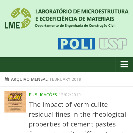
Quem somos
ARQUIVO MENSAL:
FEBRUARY 2019
Notícias
PUBLICAÇÕES
15/02/2019
Geral
The impact of vermiculite
Projetos de pesquisa
residual fines in the rheological
Eventos
properties of cement pastes
Equipe