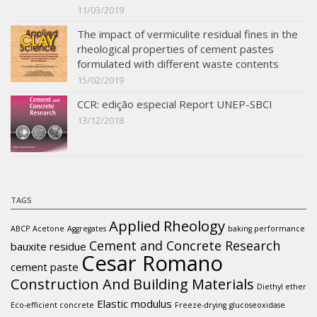
11/03/2019
The impact of vermiculite residual fines in the
rheological properties of cement pastes
formulated with different waste contents
15/02/2019
CCR: edição especial Report UNEP-SBCI
13/12/2018
TAGS
Applied Rheology
ABCP
Acetone
Aggregates
baking performance
Cement and Concrete Research
bauxite residue
Cesar Romano
cement paste
Construction And Building Materials
Diethyl ether
Elastic modulus
Eco-efficient concrete
Freeze-drying
glucoseoxidase