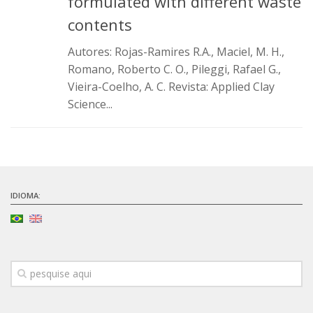
formulated with different waste
Infraestrutura
contents
Projetos
Autores: Rojas-Ramires R.A., Maciel, M. H.,
Romano, Roberto C. O., Pileggi, Rafael G.,
Materiais cimentícios ecoeficientes
Vieira-Coelho, A. C. Revista: Applied Clay
Ecologia Industrial na Construção Civil
Science...
Resíduos como matérias-primas
Durabilidade & vida útil das construções
Reologia e reometria de suspensões concentradas
Iniciativas
IDIOMA:
CICS
INCT (CEMtec)
EMBRAPII (MCE)
Revestimentos frios (CBSF)
Projeto Crescimento