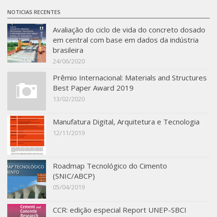
SBTA 2017
NOTICIAS RECENTES
Convênio ABCP-USP
Avaliação do ciclo de vida do concreto dosado
em central com base em dados da indústria
LME: Laboratório Multiusuário
brasileira
24/06/2020
Publicações
Prêmio Internacional: Materials and Structures
Best Paper Award 2019
13/02/2020
Manufatura Digital, Arquitetura e Tecnologia
12/11/2019
Roadmap Tecnológico do Cimento
(SNIC/ABCP)
05/04/2019
CCR: edição especial Report UNEP-SBCI