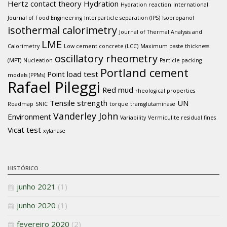
Hertz contact theory
Hydration
Hydration reaction
International
Journal of Food Engineering
Interparticle separation (IPS)
Isopropanol
isothermal calorimetry
Journal of Thermal Analysis and
LME
Calorimetry
Low cement concrete (LCC)
Maximum paste thickness
oscillatory rheometry
(MPT)
Nucleation
Particle packing
Portland cement
Point load test
models (PPMs)
Rafael Pileggi
Red mud
rheological properties
Tensile strength
UN
Roadmap
SNIC
torque
transglutaminase
Vanderley John
Environment
Variability
Vermiculite residual fines
Vicat test
xylanase
HISTÓRICO
junho 2021
(1)
junho 2020
(1)
fevereiro 2020
(2)