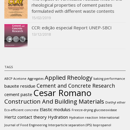
rheological properties of cement pastes
formulated with different waste contents
15/02/2019
CCR: edição especial Report UNEP-SBCI
13/12/2018
TAGS
Applied Rheology
ABCP
Acetone
Aggregates
baking performance
Cement and Concrete Research
bauxite residue
Cesar Romano
cement paste
Construction And Building Materials
Diethyl ether
Elastic modulus
Eco-efficient concrete
Freeze-drying
glucoseoxidase
Hertz contact theory
Hydration
Hydration reaction
International
Journal of Food Engineering
Interparticle separation (IPS)
Isopropanol