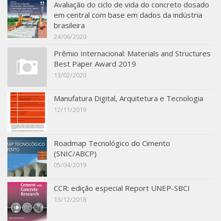
Avaliação do ciclo de vida do concreto dosado
SBTA 2017
em central com base em dados da indústria
brasileira
Convênio ABCP-USP
24/06/2020
LME: Laboratório Multiusuário
Prêmio Internacional: Materials and Structures
Publicações
Best Paper Award 2019
13/02/2020
Manufatura Digital, Arquitetura e Tecnologia
12/11/2019
Roadmap Tecnológico do Cimento
(SNIC/ABCP)
05/04/2019
CCR: edição especial Report UNEP-SBCI
13/12/2018