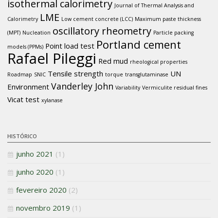
isothermal calorimetry
Journal of Thermal Analysis and
LME
Calorimetry
Low cement concrete (LCC)
Maximum paste thickness
oscillatory rheometry
(MPT)
Nucleation
Particle packing
Portland cement
Point load test
models (PPMs)
Rafael Pileggi
Red mud
rheological properties
Tensile strength
UN
Roadmap
SNIC
torque
transglutaminase
Vanderley John
Environment
Variability
Vermiculite residual fines
Vicat test
xylanase
HISTÓRICO
junho 2021
(1)
junho 2020
(1)
fevereiro 2020
(2)
novembro 2019
(1)