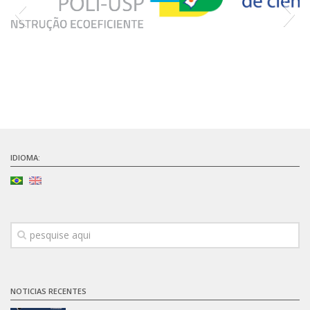
Infraestrutura
Projetos
Materiais cimentícios ecoeficientes
Ecologia Industrial na Construção Civil
Resíduos como matérias-primas
Durabilidade & vida útil das construções
IDIOMA:
Reologia e reometria de suspensões concentradas
Iniciativas
CICS
INCT (CEMtec)
EMBRAPII (MCE)
Revestimentos frios (CBSF)
NOTICIAS RECENTES
Projeto Crescimento