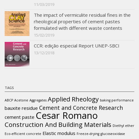
11/03/2019
The impact of vermiculite residual fines in the
rheological properties of cement pastes
formulated with different waste contents
15/02/2019
CCR: edição especial Report UNEP-SBCI
13/12/2018
TAGS
Applied Rheology
ABCP
Acetone
Aggregates
baking performance
Cement and Concrete Research
bauxite residue
Cesar Romano
cement paste
Construction And Building Materials
Diethyl ether
Elastic modulus
Eco-efficient concrete
Freeze-drying
glucoseoxidase