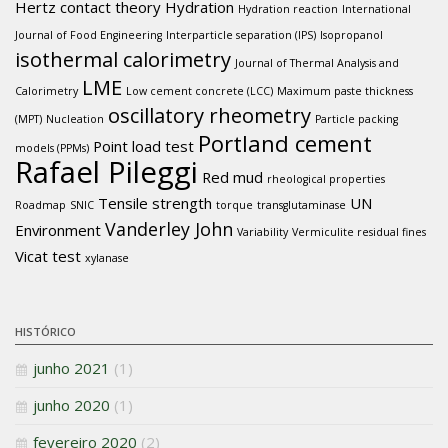
Hertz contact theory
Hydration
Hydration reaction
International
Journal of Food Engineering
Interparticle separation (IPS)
Isopropanol
isothermal calorimetry
Journal of Thermal Analysis and
LME
Calorimetry
Low cement concrete (LCC)
Maximum paste thickness
oscillatory rheometry
(MPT)
Nucleation
Particle packing
Portland cement
Point load test
models (PPMs)
Rafael Pileggi
Red mud
rheological properties
Tensile strength
UN
Roadmap
SNIC
torque
transglutaminase
Vanderley John
Environment
Variability
Vermiculite residual fines
Vicat test
xylanase
HISTÓRICO
junho 2021
(1)
junho 2020
(1)
fevereiro 2020
(2)