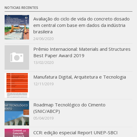
SBTA 2017
NOTICIAS RECENTES
Convênio ABCP-USP
Avaliação do ciclo de vida do concreto dosado
em central com base em dados da indústria
LME: Laboratório Multiusuário
brasileira
24/06/2020
Publicações
Prêmio Internacional: Materials and Structures
Best Paper Award 2019
13/02/2020
Manufatura Digital, Arquitetura e Tecnologia
12/11/2019
Roadmap Tecnológico do Cimento
(SNIC/ABCP)
05/04/2019
CCR: edição especial Report UNEP-SBCI