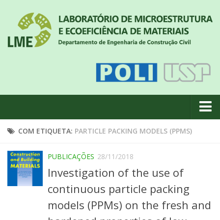
Quem somos
COM ETIQUETA:
PARTICLE PACKING MODELS (PPMS)
Notícias
PUBLICAÇÕES
28/11/2018
Geral
Investigation of the use of
Projetos de pesquisa
continuous particle packing
Eventos
models (PPMs) on the fresh and
Equipe