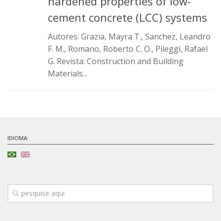
hardened properties of low-
Infraestrutura
cement concrete (LCC) systems
Projetos
Autores: Grazia, Mayra T., Sanchez, Leandro
F. M., Romano, Roberto C. O., Pileggi, Rafael
Materiais cimentícios ecoeficientes
G. Revista: Construction and Building
Ecologia Industrial na Construção Civil
Materials...
Resíduos como matérias-primas
Durabilidade & vida útil das construções
Reologia e reometria de suspensões concentradas
Iniciativas
IDIOMA:
CICS
INCT (CEMtec)
EMBRAPII (MCE)
Revestimentos frios (CBSF)
Projeto Crescimento