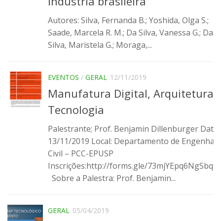
indústria brasileira
Infraestrutura
Autores: Silva, Fernanda B.; Yoshida, Olga S.;
Projetos
Saade, Marcela R. M.; Da Silva, Vanessa G.; Da
Silva, Maristela G.; Moraga,...
Materiais cimentícios ecoeficientes
Ecologia Industrial na Construção Civil
EVENTOS
/
GERAL
12/11/2019
Resíduos como matérias-primas
Manufatura Digital, Arquitetura 
Durabilidade & vida útil das construções
Tecnologia
Reologia e reometria de suspensões concentradas
Palestrante; Prof. Benjamin Dillenburger Data:
Iniciativas
13/11/2019 Local: Departamento de Engenhari
CICS
Civil – PCC-EPUSP
Inscrições:http://forms.gle/73mjYEpq6NgSbq9
INCT (CEMtec)
Sobre a Palestra: Prof. Benjamin...
EMBRAPII (MCE)
Revestimentos frios (CBSF)
GERAL
05/04/2019
Projeto Crescimento