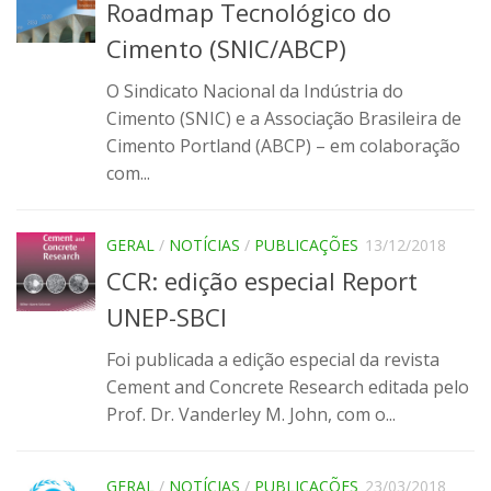
Roadmap Tecnológico do
SBTA 2017
Cimento (SNIC/ABCP)
Convênio ABCP-USP
O Sindicato Nacional da Indústria do
LME: Laboratório Multiusuário
Cimento (SNIC) e a Associação Brasileira de
Publicações
Cimento Portland (ABCP) – em colaboração
com...
GERAL
/
NOTÍCIAS
/
PUBLICAÇÕES
13/12/2018
CCR: edição especial Report
UNEP-SBCI
Foi publicada a edição especial da revista
Cement and Concrete Research editada pelo
Prof. Dr. Vanderley M. John, com o...
GERAL
/
NOTÍCIAS
/
PUBLICAÇÕES
23/03/2018