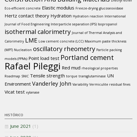
Diethyl ether
Elastic modulus
Eco-efficient concrete
Freeze-drying
glucoseoxidase
Hertz contact theory
Hydration
Hydration reaction
International
Journal of Food Engineering
Interparticle separation (IPS)
Isopropanol
isothermal calorimetry
Journal of Thermal Analysis and
LME
Calorimetry
Low cement concrete (LCC)
Maximum paste thickness
oscillatory rheometry
(MPT)
Nucleation
Particle packing
Portland cement
Point load test
models (PPMs)
Rafael Pileggi
Red mud
rheological properties
Tensile strength
UN
Roadmap
SNIC
torque
transglutaminase
Vanderley John
Environment
Variability
Vermiculite residual fines
Vicat test
xylanase
HISTÓRICO
June 2021
(1)