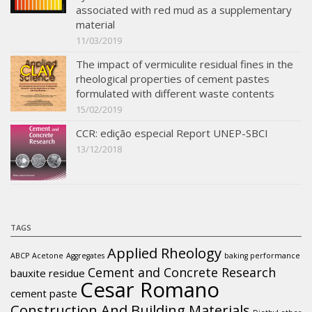
associated with red mud as a supplementary
material
11/03/2019
The impact of vermiculite residual fines in the
rheological properties of cement pastes
formulated with different waste contents
15/02/2019
CCR: edição especial Report UNEP-SBCI
13/12/2018
TAGS
Applied Rheology
ABCP
Acetone
Aggregates
baking performance
Cement and Concrete Research
bauxite residue
Cesar Romano
cement paste
Construction And Building Materials