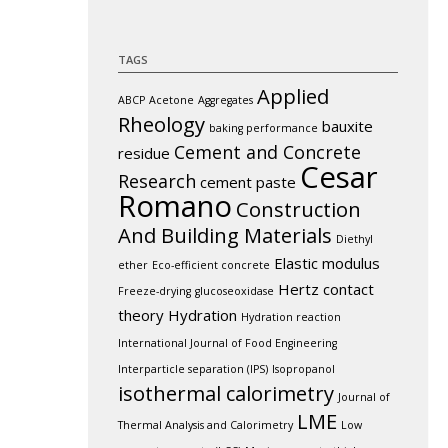
TAGS
Applied
ABCP
Acetone
Aggregates
Rheology
bauxite
baking performance
Cement and Concrete
residue
Cesar
Research
cement paste
Romano
Construction
And Building Materials
Diethyl
Elastic modulus
ether
Eco-efficient concrete
Hertz contact
Freeze-drying
glucoseoxidase
theory
Hydration
Hydration reaction
International Journal of Food Engineering
Interparticle separation (IPS)
Isopropanol
isothermal calorimetry
Journal of
LME
Thermal Analysis and Calorimetry
Low