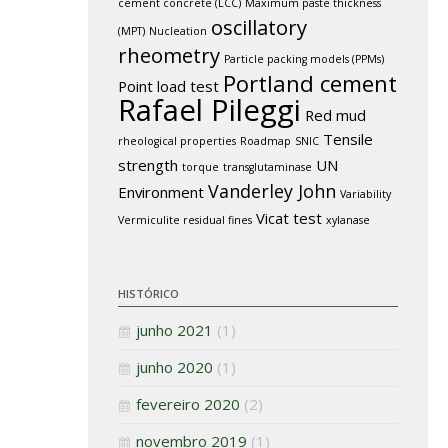
cement concrete (LCC)
Maximum paste thickness
oscillatory
(MPT)
Nucleation
rheometry
Particle packing models (PPMs)
Portland cement
Point load test
Rafael Pileggi
Red mud
Tensile
rheological properties
Roadmap
SNIC
strength
UN
torque
transglutaminase
Vanderley John
Environment
Variability
Vicat test
Vermiculite residual fines
xylanase
HISTÓRICO
junho 2021
(1)
junho 2020
(1)
fevereiro 2020
(2)
novembro 2019
(1)