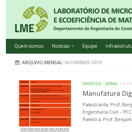
Quem somos
Notícias
Equipe
Infraestrut
ARQUIVO MENSAL:
NOVEMBER 2019
EVENTOS
/
GERAL
12/11
Manufatura Digi
Palestrante; Prof. Be
Engenharia Civil – P
Palestra: Prof. Benjamin