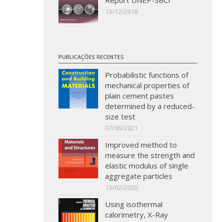
Report UNEP-SBCI
13/12/2018
PUBLICAÇÕES RECENTES
Probabilistic functions of
mechanical properties of
plain cement pastes
determined by a reduced-
size test
07/06/2021
Improved method to
measure the strength and
elastic modulus of single
aggregate particles
13/02/2020
Using isothermal
calorimetry, X-Ray