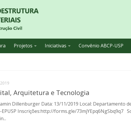
ura
Projetos
Iniciativas
Convênio ABCP-USP
/2019
tal, Arquitetura e Tecnologia
njamin Dillenburger Data: 13/11/2019 Local: Departamento d
CC-EPUSP Inscrições:http://forms.gle/73mjYEpq6NgSbq9q7 S
...