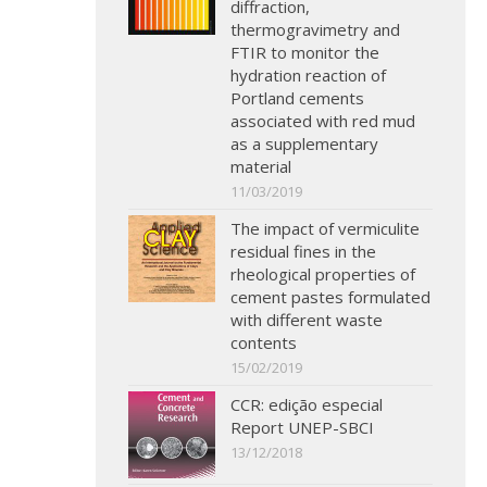
diffraction,
thermogravimetry and
FTIR to monitor the
hydration reaction of
Portland cements
associated with red mud
as a supplementary
material
11/03/2019
The impact of vermiculite
residual fines in the
rheological properties of
cement pastes formulated
with different waste
contents
15/02/2019
CCR: edição especial
Report UNEP-SBCI
13/12/2018